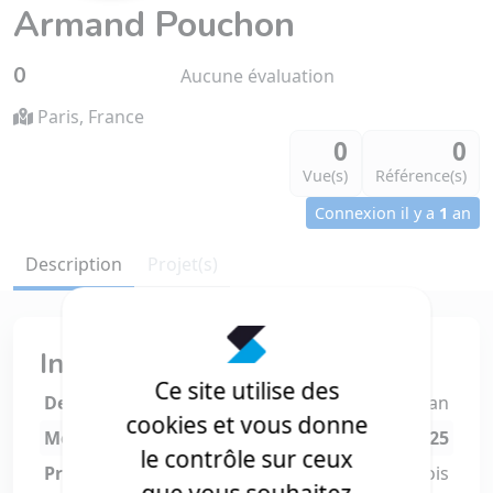
Armand Pouchon
0
Aucune évaluation
Paris, France
0
0
Vue(s)
Référence(s)
Connexion il y a
1
an
Description
Projet(s)
Informations
Ce site utilise des
Dernière connexion
1
an
cookies et vous donne
Membre depuis
Juin
2025
le contrôle sur ceux
Profil vu
0
fois