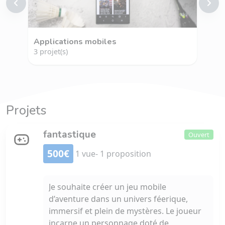
Applications mobiles
UI/
3 projet(s)
2 pr
Projets
fantastique
Ouvert
500€
1 vue
- 1 proposition
Je souhaite créer un jeu mobile
d’aventure dans un univers féerique,
immersif et plein de mystères. Le joueur
incarne un personnage doté de