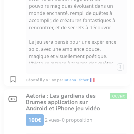
pouvoirs magiques évoluant dans un
monde enchanté, rempli de quêtes à
accomplir, de créatures fantastiques à
rencontrer, et de secrets à découvrir.
Le jeu sera pensé pour une expérience
solo, avec une ambiance douce,
magique et visuellement poétique.
L’histoire avance à travers des quêtes,
où le joueur gagne de nouveaux
pouvoirs, explore différentes zones
Déposé il y a 1 an par
Tatiana Técher
(forêts enchantées, grottes magiques,
châteaux oubliés...), et interagit avec des
Aeloria : Les gardiens des
Ouvert
personnages féeriques.
Brumes application sur
Android et iPhone jeu vidéo
100€
2 vues
- 0 proposition