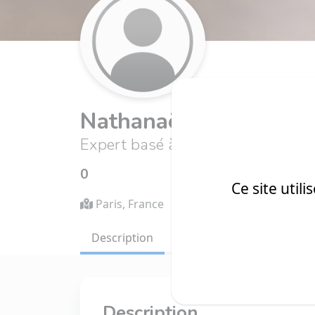
Nathanaël Virginie
Expert basé à Paris
0
Aucune évaluation
Ce site util
Paris, France
Description
Référence(s)
Description