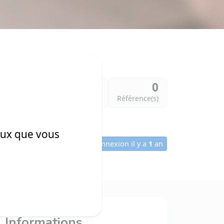
1
0
Vue(s)
Référence(s)
ceux que vous
Connexion il y a
1
an
Informations